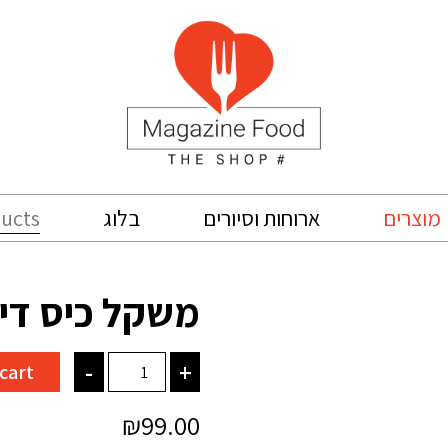
Search
מוצרים
ארוחות וסיורים
בלוג
for:
משקל כיס דיג
משקל
-
+
cart
כיס
₪
99.00
דיגיטלי