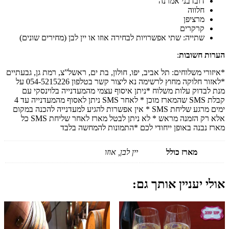
דובדבני אמרנה
חלווה
מרציפן
קרקרים
שתייה: שתי אפשרויות לבחירה אוזו או יין לבן (מחירים שונים)
הערות חשובות
:
*איזורי משלוחים: תל אביב, יפו, חולון, בת ים, ראשל”צ, רמת גן, גבעתיים
*לאזור חלוקה מחוץ לרשימה נא ליצור קשר בטלפון 054-5215226 על
מנת לבדוק עלות משלוח *ניתן איסוף עצמי מהמעדנייה בלוינסקי עם
קבלת SMS שהמארז מוכן * לאחר SMS ניתן לאסוף מהמעדנייה עד 4
ימים מרגע שליחת SMS * אין אפשרות להגיע למעדנייה להכנה במקום
אלא רק הזמנה מראש * לא ניתן לבטל מארז לאחר שליחת SMS כל
מארז נבנה באופן ייחודי לכם *התמונות להמחשה בלבד
מארז כולל
יין לבן, אוזו
אולי יעניין אותך גם: