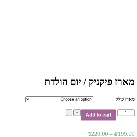
הוסף למועדפים
מארז פיקניק / יום הולדת
מארז כולל
מארז
-
+
Add to cart
פיקניק
/
יום
₪
220.00
–
₪
199.00
הולדת