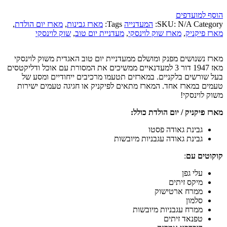
quantity
הוסף למועדפים
Category:
N/A
SKU:
המעדנייה
Tags:
מארז גבינות
,
מארז יום הולדת
,
מארז פיקניק
,
מארז שוק לוינסקי
,
מעדניית יום טוב
,
שוק לוינסקי
מארז נשנושים מפנק ומושלם ממעדניית יום טוב האגדית משוק לוינסקי
מאז 1947 דור 3 למעדנאיים ממשיכים את המסורת עם אוכל ודליקטסים
בעל שורשים בלקניים. במארזים תטעמו מרכיבים ייחודיים ומסע של
טעמים במארז אחד. המארז מתאים לפיקניק או חגיגה טעמים ישירות
משוק לוינסקי!
מארז פיקניק / יום הולדת כולל:
גבינת גאודה פסטו
גבינת גאודה עגבניות מיובשות
קוקוטים עם
:
עלי גפן
מיקס זיתים
ממרח ארטישוק
סלמון
ממרח עגבניות מיובשות
טפנאד זיתים